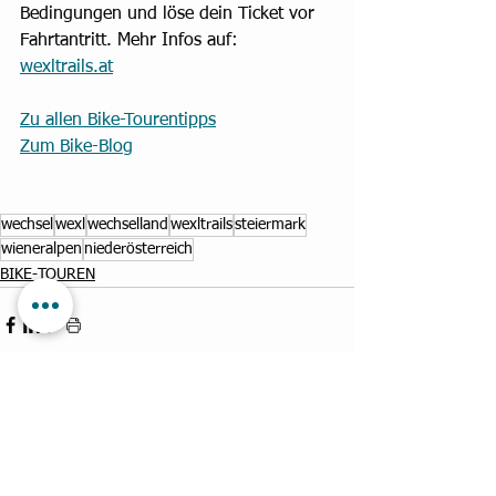
Bedingungen und löse dein Ticket vor 
Fahrtantritt. Mehr Infos auf: 
wexltrails.at
Zu allen Bike-Tourentipps
Zum Bike-Blog
wechsel
wexl
wechselland
wexltrails
steiermark
wieneralpen
niederösterreich
BIKE-TOUREN
Alle ansehen
Aktuelle Beiträge