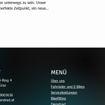
en unterwegs zu sein. Unser
 perfekte Zeitpunkt, ein neues
mit der Fahrspaß von Anfang
f unbedingt die richtige
 bei uns helfen wir gerne
ür jedes Kind zu finden.
der so besonders sind
 wurden speziel
T
MENÜ
-Ring 4
Über uns
Graz
Fahrräder und E-Bikes
Serviceleistungen
99003636
Bikefitting
andrad.at
Dienstrad