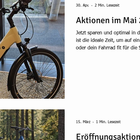
30. Apr.
2 Min. Lesezeit
Aktionen im Mai
Jetzt sparen und optimal in 
ist die ideale Zeit, um auf e
oder dein Fahrrad fit für die
Hügellandrad erwarten dich ak
Aktionen, die sowohl für den 
Touren genau richtig sind. H
zum Aktionspreis Mit dem Hep
Farbe Warm Grey (Tiefeinste
hochwertiges E-Bike, das Kom
15. März
1 Min. Lesezeit
Eröffnungsaktion 