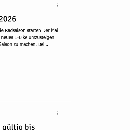
 2026
die Radsaison starten Der Mai
in neues E-Bike umzusteigen
 Saison zu machen. Bei
tuell zwei attraktive
Alltag als auch für längere
epha Trekking 7 Ultra E-Bike
ha Trekking 7 Ultra in der
iger) bekommst du ein
fort, Leistung u
gültig bis