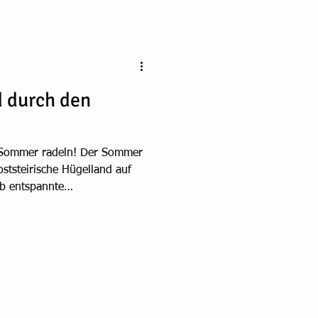
 durch den
 Sommer radeln! Der Sommer
 oststeirische Hügelland auf
b entspannte
flug oder sportliche Tour –
acht jede Ausfahrt noch mehr
i Hügellandrad attraktive
begeisterten
mmervorteile für dich Gratis
d-Service Gratis Diagnose-