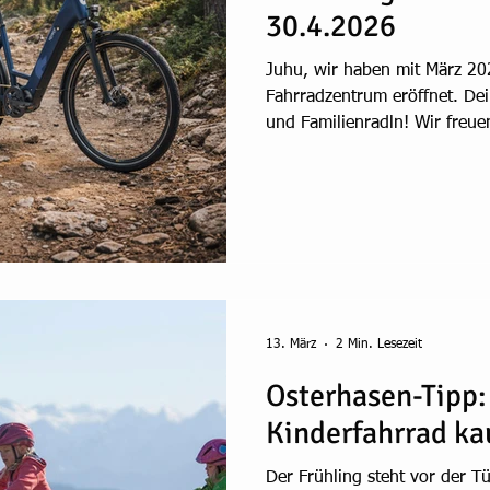
30.4.2026
Juhu, wir haben mit März 20
Fahrradzentrum eröffnet. Dei
und Familienradln! Wir freue
Eröffnungsangebote zu biet
Frühlingsservice für Fahrräde
Bikes. Aktion gültig bis 30.
Trekking 7 Ultra Plus, Farbe
oder Tiefeinstieg. Nur 3.499,
ist auch Jobrad-fähig (alle B
13. März
2 Min. Lesezeit
Osterhasen-Tipp:
Kinderfahrrad ka
Der Frühling steht vor der Tü