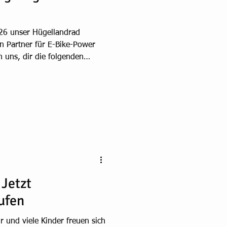
26 unser Hügellandrad
n Partner für E-Bike-Power
n uns, dir die folgenden
en: Minus 20% auf
r, Kinderfahrräder und E-
4.2026 E-Bike Aktion Hepha
 Blau, entweder mit Hoch-
- statt € 4.799,-. Das Fahrrad
ike-Leasing-Anbieter). Akti
 Jetzt
ufen
r und viele Kinder freuen sich