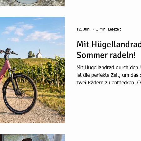
12. Juni
1 Min. Lesezeit
Mit Hügellandrad
Sommer radeln!
Mit Hügellandrad durch den
ist die perfekte Zeit, um das
zwei Rädern zu entdecken. O
Feierabendrunde, Familienaus
mit dem richtigen Fahrrad m
Freude. Deshalb haben wir be
Sommerangebote für alle Rad
zusammengestellt. Unsere So
Bike-Wäsche zu jedem Fahrra
Bericht zu jed