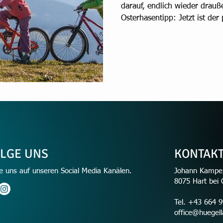
darauf, endlich wieder drauß
Osterhasentipp: Jetzt ist der
Kinderfahrrad zu kaufen! Da
an stimmt, sollte vor dem Kau
Größe ausgemessen werden –
dabei, das passende Modell f
Warum KUbikes Kinderfahrrä
Kinderfahrräder von KUbikes
LGE UNS
KONTAK
e uns auf unseren Social Media Kanälen.
Johann Kamper
8075 Hart bei 
Tel. +43 664 
office@huegell