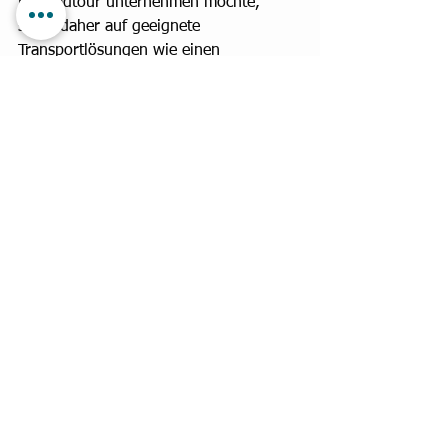
Fahrradtour unternehmen möchte, 
sollte daher auf geeignete 
Transportlösungen wie einen 
Fahrradanhänger oder einen speziellen 
Transportkorb zurückgreifen. Damit 
bleiben Mensch und Tier sicher 
unterwegs – und auch rechtlich auf der 
sicheren Seite.
RATGEBER & TIPPS
Alle ansehen
Aktuelle Beiträge