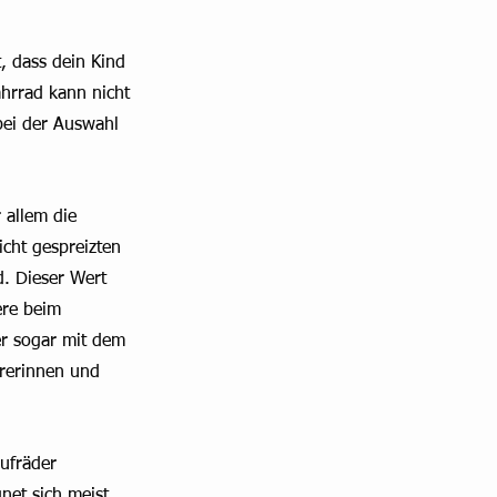
, dass dein Kind 
ahrrad kann nicht 
bei der Auswahl 
 allem die 
icht gespreizten 
. Dieser Wert 
ere beim 
er sogar mit dem 
rerinnen und 
ufräder 
net sich meist 