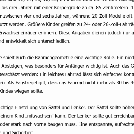
 bis drei Jahren mit einer Körpergröße ab ca. 85 Zentimetern. 1
er zwischen vier und sechs Jahren, während 20-Zoll-Modelle oft
tzt werden. Größere Kinder greifen zu 24- oder 26-Zoll-Fahrräd
Erwachsenenräder erinnern. Diese Angaben dienen jedoch nur a
nd entwickelt sich unterschiedlich.
spielt auch die Rahmengeometrie eine wichtige Rolle. Ein niedr
d Absteigen, was besonders für Anfänger wichtig ist. Auch das 
terschätzt werden: Ein leichtes Fahrrad lässt sich einfacher kontr
n. Als Faustregel gilt, dass das Fahrrad nicht mehr als 30 bis 
Kindes wiegen sollte.
ichtige Einstellung von Sattel und Lenker. Der Sattel sollte höhen
einem Kind „mitwachsen“ kann. Der Lenker sollte gut erreichbar
 oder stark nach vorne beugen muss. Eine entspannte, aufrechte 
e und Sicherheit.