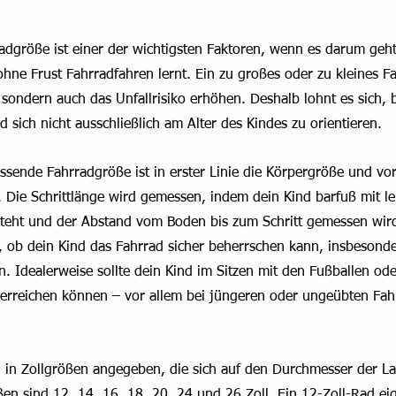
radgröße ist einer der wichtigsten Faktoren, wenn es darum geht
ohne Frust Fahrradfahren lernt. Ein zu großes oder zu kleines F
sondern auch das Unfallrisiko erhöhen. Deshalb lohnt es sich, 
sich nicht ausschließlich am Alter des Kindes zu orientieren.
ssende Fahrradgröße ist in erster Linie die Körpergröße und vor
. Die Schrittlänge wird gemessen, indem dein Kind barfuß mit le
teht und der Abstand vom Boden bis zum Schritt gemessen wird
r, ob dein Kind das Fahrrad sicher beherrschen kann, insbesond
. Idealerweise sollte dein Kind im Sitzen mit den Fußballen od
rreichen können – vor allem bei jüngeren oder ungeübten Fah
 in Zollgrößen angegeben, die sich auf den Durchmesser der La
n sind 12, 14, 16, 18, 20, 24 und 26 Zoll. Ein 12-Zoll-Rad eig